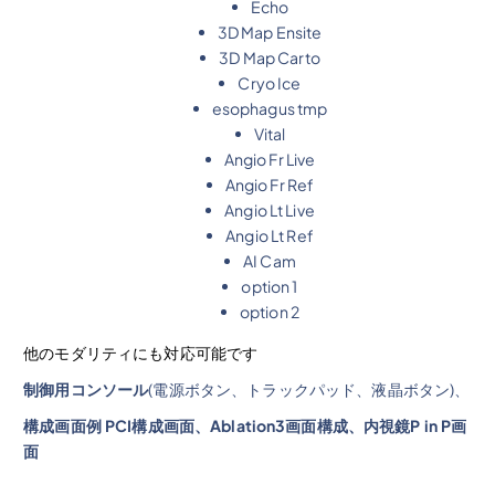
Echo
3D Map Ensite
3D Map Carto
Cryo Ice
esophagus tmp
Vital
Angio Fr Live
Angio Fr Ref
Angio Lt Live
Angio Lt Ref
AI Cam
option 1
option 2
他のモダリティにも対応可能です
制御用コンソール
(電源ボタン、トラックパッド、液晶ボタン)、
構成画面例 PCI構成画面、Ablation3画面構成、内視鏡P in P画
面