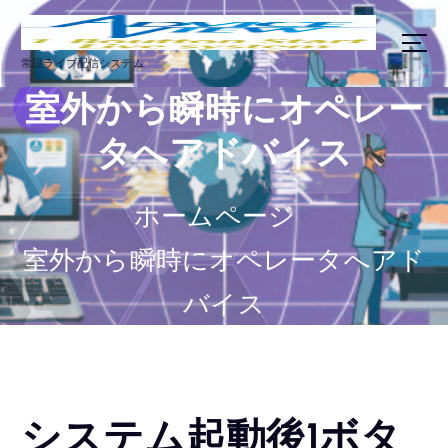
コ
ン
テ
常設ライブ配信システム
ン
室外から瞬時にオペレー
ツ
へ
タへアドバイス
ス
キ
ッ
ホームページ
プ
室外から瞬時にオペレータへアド
バイス
システム起動後1ボタ