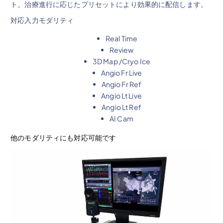
ト。治療進行に応じたプリセットにより効果的に配信します。
対応入力モダリティ
Real Time
Review
3D Map /Cryo Ice
Angio Fr Live
Angio Fr Ref
Angio Lt Live
Angio Lt Ref
AI Cam
他のモダリティにも対応可能です